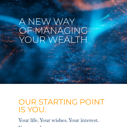
A NEW WAY
OF MANAGING
YOUR WEALTH
OUR STARTING POINT
IS YOU.
Your life. Your wishes. Your interest.