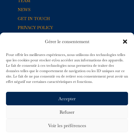
TEAM
NEWS
GET IN TOUCH
PRIVACY POLICY
Gérer le consentement
5, RUE JACQUES-BALMAT
1204 GENÈVE
Pour offrir les meilleures expériences, nous utilisons des technologies telles
SUISSE
que les cookies pour stocker et/ou accéder aux informations des appareils.
+41 22 830 03 33
Le fait de consentir à ces technologies nous permettra de traiter des
données telles que le comportement de navigation ou les ID uniques sur ce
site. Le fait de ne pas consentir ou de retirer son consentement peut avoir un
effet négatif sur certaines caractéristiques et fonctions.
Accepter
Refuser
FR
EN
Voir les préférences