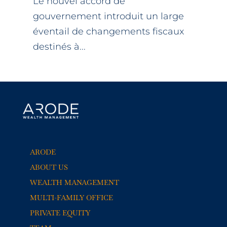
Le nouvel accord de
gouvernement introduit un large
éventail de changements fiscaux
destinés à...
ARODE
ABOUT US
WEALTH MANAGEMENT
MULTI-FAMILY OFFICE
PRIVATE EQUITY