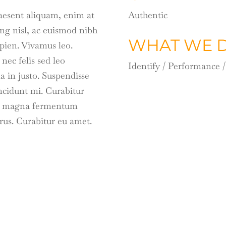
raesent aliquam, enim at
Authentic
ing nisl, ac euismod nibh
WHAT WE D
apien. Vivamus leo.
nec felis sed leo
Identify / Performance 
a in justo. Suspendisse
ncidunt mi. Curabitur
elis magna fermentum
urus. Curabitur eu amet.